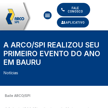
Ir
para
FALE
CONOSCO
Menu
o
conteúdo
APLICATIVO
A ARCO/SPI REALIZOU SEU
PRIMEIRO EVENTO DO ANO
EM BAURU
Notícias
Baile ARCO/SPI