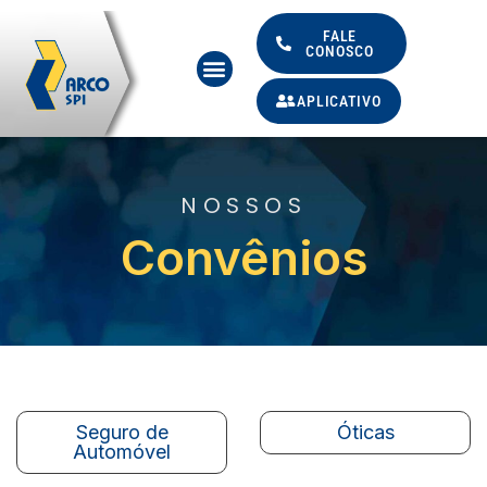
Ir
para
FALE
CONOSCO
Menu
o
conteúdo
APLICATIVO
NOSSOS
Convênios
Seguro de
Óticas
Automóvel