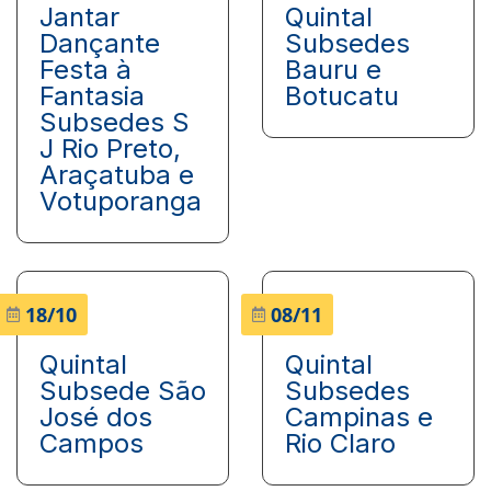
Jantar
Quintal
Dançante
Subsedes
Festa à
Bauru e
Fantasia
Botucatu
Subsedes S
J Rio Preto,
Araçatuba e
Votuporanga
18/10
08/11
Quintal
Quintal
Subsede São
Subsedes
José dos
Campinas e
Campos
Rio Claro