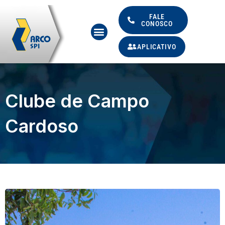
Ir
para
FALE
CONOSCO
Menu
o
conteúdo
APLICATIVO
Clube de Campo
Cardoso