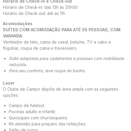
Horário de Check-in e Check-out
Horário de Check-in: das 13h às 20h00
Horário de Check-out: até as 11h
Acomodações
SUÍTES COM ACOMODAÇÃO PARA ATÉ 05 PESSOAS, COM
VARANDA:
Ventilador de teto, cama de casal, beliche, TV a cabo e
frigobar, roupa de cama e travesseiro.
Suíte adaptada para cadeirantes e pessoas com mobilidade
reduzida.
Para seu conforto, leve roupa de banho.
Lazer
O Clube de Campo dispõe de área ampla com as seguintes
opções:
Campo de futebol;
Piscinas adulto e infantil;
Quiosques com churrasqueira;
Kit utensílio para preparo das refeições;
Salão de jogos;