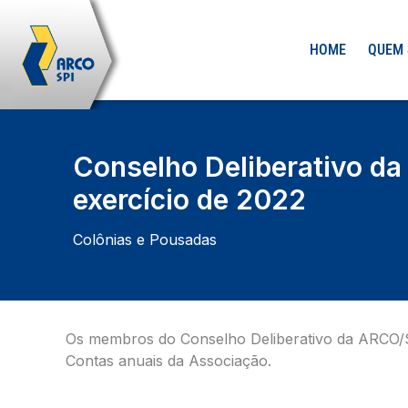
Ir
para
HOME
QUEM
o
conteúdo
Conselho Deliberativo da
exercício de 2022
Colônias e Pousadas
Os membros do Conselho Deliberativo da ARCO/SP
Contas anuais da Associação.