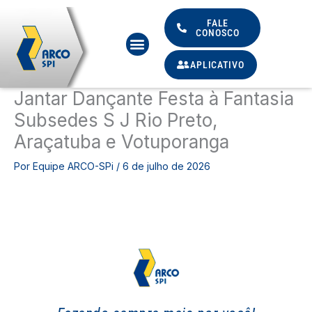
Ir
para
FALE
CONOSCO
Menu
o
conteúdo
APLICATIVO
Jantar Dançante Festa à Fantasia
Subsedes S J Rio Preto,
Araçatuba e Votuporanga
Por
Equipe ARCO-SPi
/
6 de julho de 2026