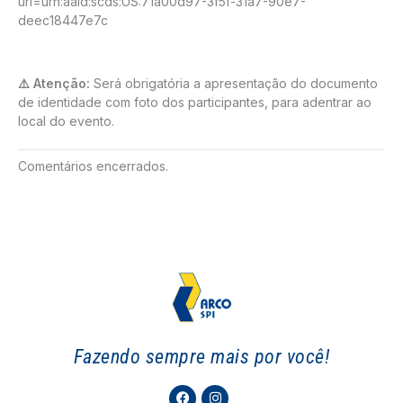
uri=urn:aaid:scds:US:71a00d97-3f5f-31a7-90e7-
deec18447e7c
⚠️ Atenção:
Será obrigatória a apresentação do documento
de identidade com foto dos participantes, para adentrar ao
local do evento.
Comentários encerrados.
Fazendo sempre mais por você!
Facebook
Instagram