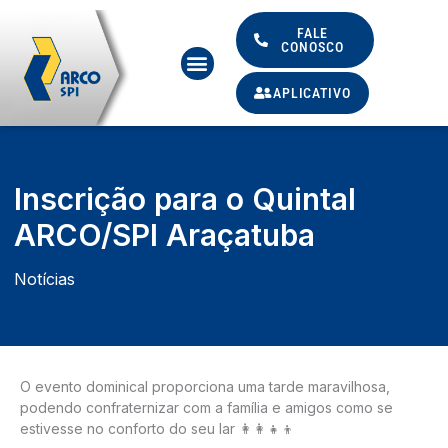
Ir
para
FALE
CONOSCO
Menu
o
conteúdo
APLICATIVO
Inscrição para o Quintal
ARCO/SPI Araçatuba
Notícias
O evento dominical proporciona uma tarde maravilhosa,
podendo confraternizar com a família e amigos como se
estivesse no conforto do seu lar 👩‍👩‍👧‍👦