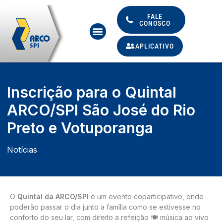
Ir
para
FALE
CONOSCO
Menu
o
conteúdo
APLICATIVO
Inscrição para o Quintal
ARCO/SPI São José do Rio
Preto e Votuporanga
Notícias
O
Quintal da ARCO/SPI
é um evento coparticipativo, onde
poderão passar o dia junto a família como se estivesse no
conforto do seu lar, com direito a refeição 🍽️ música ao vivo