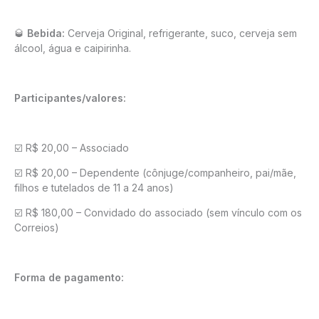
🥃
Bebida:
Cerveja Original, refrigerante, suco, cerveja sem
álcool, água e caipirinha.
Participantes/valores:
☑️ R$ 20,00 – Associado
☑️ R$ 20,00 – Dependente (cônjuge/companheiro, pai/mãe,
filhos e tutelados de 11 a 24 anos)
☑️ R$ 180,00 – Convidado do associado (sem vínculo com os
Correios)
Forma de pagamento: