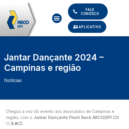
Ir
para
FALE
CONOSCO
Menu
o
conteúdo
APLICATIVO
Jantar Dançante 2024 –
Campinas e região
Notícias
Chegou a vez do evento aos associados de Campinas e
região, com o
Jantar Dançante Flash Back ARCO/SPI
🎞️💃
👯‍♂️🕺🪩🎞️