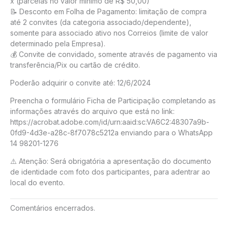
x (parcelas no valor mínimo de R$ 50,00)
📝 Desconto em Folha de Pagamento: limitação de compra
até 2 convites (da categoria associado/dependente),
somente para associado ativo nos Correios (limite de valor
determinado pela Empresa).
💰 Convite de convidado, somente através de pagamento via
transferência/Pix ou cartão de crédito.
Poderão adquirir o convite até: 12/6/2024
Preencha o formulário Ficha de Participação completando as
informações através do arquivo que está no link:
https://acrobat.adobe.com/id/urn:aaid:sc:VA6C2:48307a9b-
0fd9-4d3e-a28c-8f7078c5212a enviando para o WhatsApp
14 98201-1276
⚠️ Atenção: Será obrigatória a apresentação do documento
de identidade com foto dos participantes, para adentrar ao
local do evento.
Comentários encerrados.