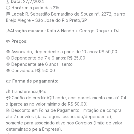
🗓️
Data:
27/7/2024
🕗
Horário:
a partir das 21h
🏁
Local:
R. Sebastião Bernardino de Souza nº. 2272, bairro
Brejo Alegre – São José do Rio Preto/SP
🎶
Atração musical:
Rafa & Nando + George Roque + DJ
💸
Preços:
🔘 Associado, dependente a partir de 10 anos: R$ 50,00
🔘 Dependente de 7 a 9 anos: R$ 25,00
🔘 Dependente até 6 anos: Isento
🔘 Convidado: R$ 150,00
👉
Forma de pagamento:
💰 Transferência/Pix
💳 Cartão de crédito/QR code, com parcelamento em até 04
x (parcelas no valor mínimo de R$ 50,00)
📝 Desconto em Folha de Pagamento: limitação de compra
até 2 convites (da categoria associado/dependente),
somente para associado ativo nos Correios (limite de valor
determinado pela Empresa).