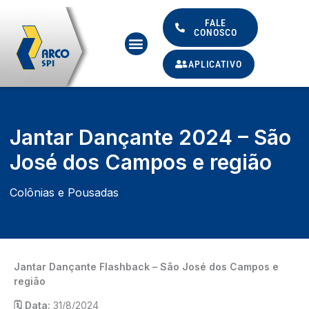
Ir
para
FALE
CONOSCO
Menu
o
conteúdo
APLICATIVO
Jantar Dançante 2024 – São
José dos Campos e região
Colônias e Pousadas
Jantar Dançante Flashback – São José dos Campos e
região
🗓️ Data:
31/8/2024