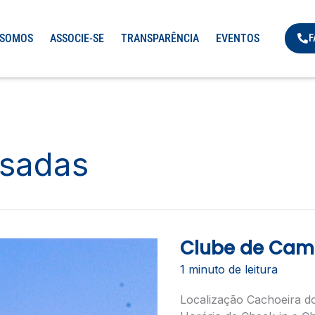
 SOMOS
ASSOCIE-SE
TRANSPARÊNCIA
EVENTOS
F
usadas
Clube de Cam
CLUBE
DE
CAMPO
1 minuto de leitura
CARDOSO
Localização Cachoeira d