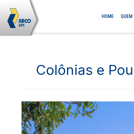
Ir
para
HOME
QUEM
o
conteúdo
Colônias e Po