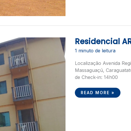
Residencial 
RESIDENCIAL
ARCO
CARAGUATATUBA
1 minuto de leitura
Localização Avenida Regi
Massaguaçú, Caraguatatu
de Check-in: 14h00
READ MORE »