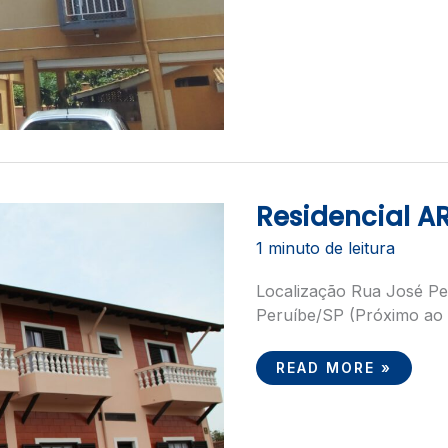
Residencial A
RESIDENCIAL
ARCO
PERUÍBE
1 minuto de leitura
Localização Rua José Per
Peruíbe/SP (Próximo ao 
READ MORE »