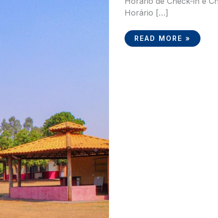
Horário de Check-in e C
Horário […]
READ MORE »