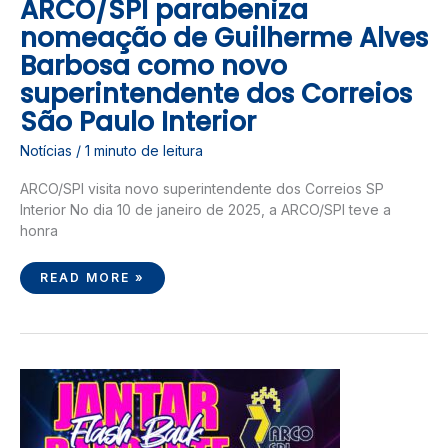
ARCO/SPI parabeniza
ARCO/SPI
PARABENIZA
NOMEAÇÃO
nomeação de Guilherme Alves
DE
GUILHERME
Barbosa como novo
ALVES
BARBOSA
superintendente dos Correios
COMO
NOVO
SUPERINTENDENTE
São Paulo Interior
DOS
CORREIOS
SÃO
Notícias
/
1 minuto de leitura
PAULO
INTERIOR
ARCO/SPI visita novo superintendente dos Correios SP
Interior No dia 10 de janeiro de 2025, a ARCO/SPI teve a
honra
READ MORE »
JANTAR
DANÇANTE
2024
–
SÃO
JOSÉ
DOS