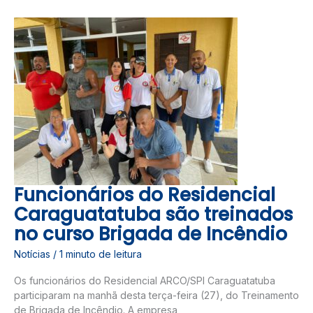
FUNCIONÁRIOS
DO
RESIDENCIAL
CARAGUATATUBA
SÃO
TREINADOS
NO
CURSO
BRIGADA
DE
INCÊNDIO
Funcionários do Residencial
Caraguatatuba são treinados
no curso Brigada de Incêndio
Notícias
/
1 minuto de leitura
Os funcionários do Residencial ARCO/SPI Caraguatatuba
participaram na manhã desta terça-feira (27), do Treinamento
de Brigada de Incêndio. A empresa