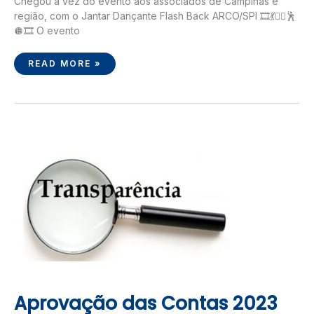
Chegou a vez do evento aos associados de Campinas e
região, com o Jantar Dançante Flash Back ARCO/SPI 🎞️💃👯‍♂️🕺
🪩🎞️ O evento
READ MORE »
APROVAÇÃO
DAS
CONTAS
2023
Aprovação das Contas 2023