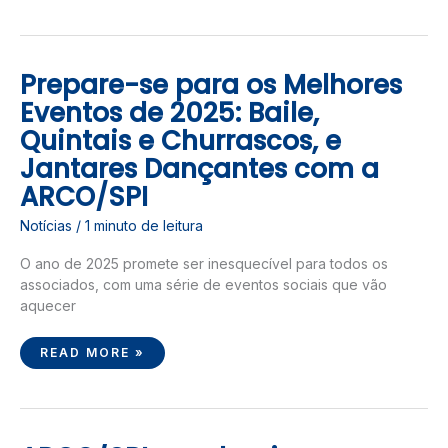
Prepare-se para os Melhores
PREPARE-
SE
PARA
Eventos de 2025: Baile,
OS
MELHORES
Quintais e Churrascos, e
EVENTOS
DE
Jantares Dançantes com a
2025:
BAILE,
QUINTAIS
ARCO/SPI
E
CHURRASCOS,
E
Notícias
/
1 minuto de leitura
JANTARES
DANÇANTES
COM
O ano de 2025 promete ser inesquecível para todos os
A
ARCO/SPI
associados, com uma série de eventos sociais que vão
aquecer
READ MORE »