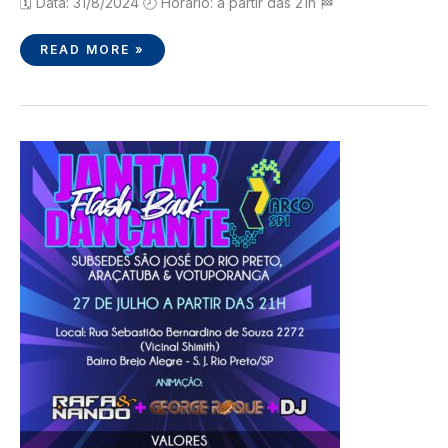
🗓️ Data: 31/8/2024 🕗 Horário: a partir das 21h 🏁
READ MORE »
JANTAR
DANÇANTE
2024
–
S
J
RIO
PRETO
ARAÇATUBA
E
VOTUPORANGA